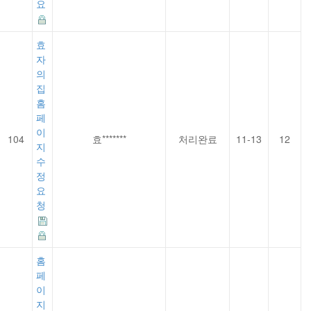
요
효
자
의
집
홈
페
이
104
효*******
처리완료
11-13
12
지
수
정
요
청
홈
페
이
지