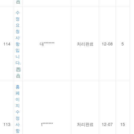
수
정
요
청
사
114
항
대*******
처리완료
12-08
5
입
니
다.
홈
페
이
지
수
정
113
사
t*******
처리완료
12-07
15
항