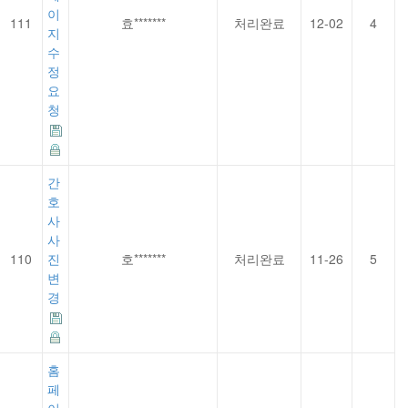
이
111
효*******
처리완료
12-02
4
지
수
정
요
청
간
호
사
사
110
진
호*******
처리완료
11-26
5
변
경
홈
페