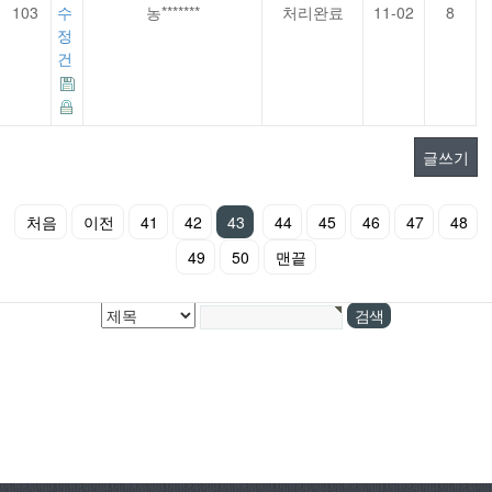
103
수
농*******
처리완료
11-02
8
정
건
글쓰기
처음
이전
41
42
43
44
45
46
47
48
49
50
맨끝