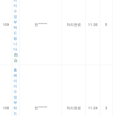
이
지
수
정
부
109
천*******
처리완료
11-26
5
탁
드
립
니
다.
홈
페
이
지
수
정
부
108
탁
천*******
처리완료
11-24
3
드