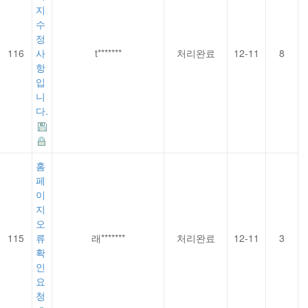
지
수
정
116
사
t*******
처리완료
12-11
8
항
입
니
다.
홈
페
이
지
오
115
류
래*******
처리완료
12-11
3
확
인
요
청