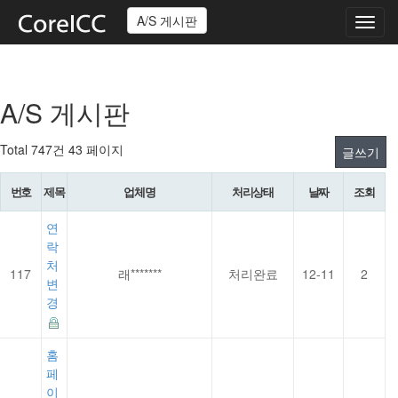
A/S 게시판
Toggl
navig
A/S 게시판
Total 747건
43 페이지
글쓰기
번호
제목
업체명
처리상태
날짜
조회
연
락
처
117
래*******
처리완료
12-11
2
변
경
홈
페
이