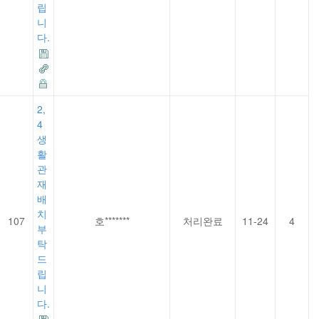
립
니
다.
2,
4
생
활
관
재
배
치
107
호*******
처리완료
11-24
4
부
탁
드
립
니
다.