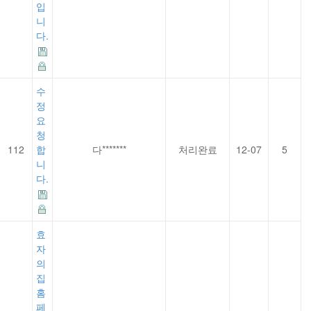
입
니
다.
수
정
요
청
112
합
다*******
처리완료
12-07
5
니
다.
효
자
의
집
홈
페