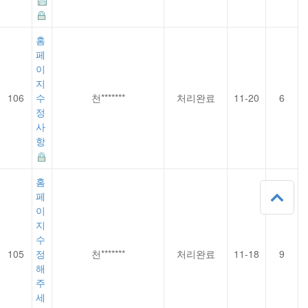
홈
페
이
지
106
수
천*******
처리완료
11-20
6
정
사
항
홈
페
이
지
수
105
정
천*******
처리완료
11-18
9
해
주
세