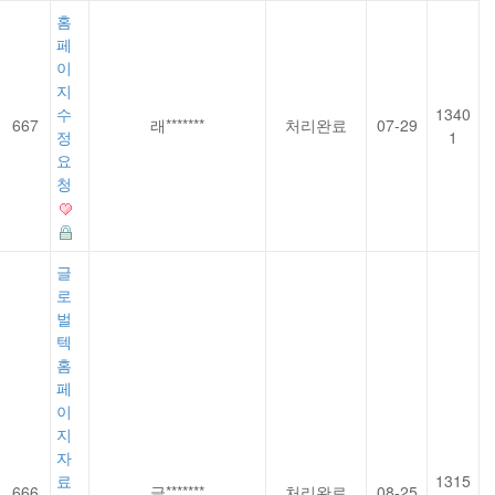
홈
페
이
지
수
1340
667
래*******
처리완료
07-29
정
1
요
청
글
로
벌
텍
홈
페
이
지
자
료
1315
666
글*******
처리완료
08-25