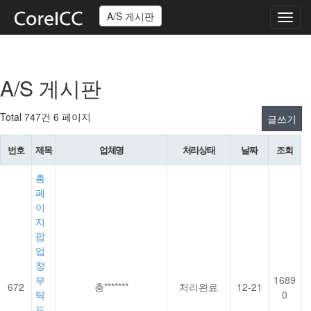
A/S 게시판
Toggl
navig
A/S 게시판
Total 747건
6 페이지
글쓰기
번호
제목
업체명
처리상태
날짜
조회
홈
페
이
지
팝
업
창
부
1689
672
충*******
처리완료
12-21
탁
0
드