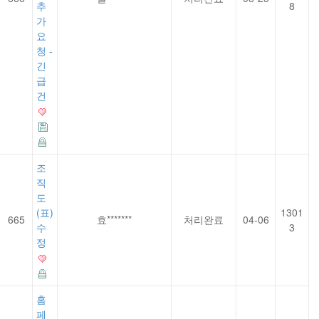
추
8
가
요
청 -
긴
급
건
조
직
도
(표)
1301
665
효*******
처리완료
04-06
수
3
정
홈
페