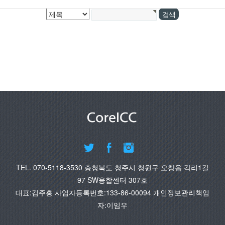
TEL. 070-5118-3530 충청북도 청주시 청원구 오창읍 각리1길
97 SW융합센터 307호
대표:김주홍 사업자등록번호:133-86-00094 개인정보관리책임
자:이임우