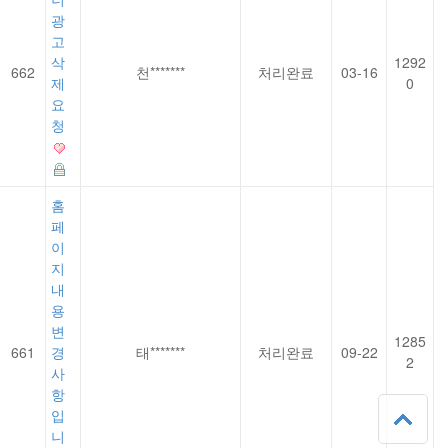
광
고
삭
1292
662
천*******
처리완료
03-16
제
0
요
청
홈
페
이
지
내
용
변
1285
661
경
태*******
처리완료
09-22
2
사
항
입
니