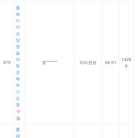
홈
페
이
지
요
양
원
발
자
1428
670
호*******
처리완료
06-01
취
6
연
혁
추
가
요
청
홈
페