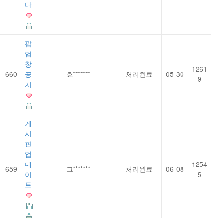
다
팝
업
창
1261
660
공
효*******
처리완료
05-30
9
지
게
시
판
업
데
1254
659
그*******
처리완료
06-08
이
5
트