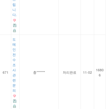
립
니
다.
도
메
인
전
수
조
사
1680
671
충*******
처리완료
11-02
관
6
련
문
의