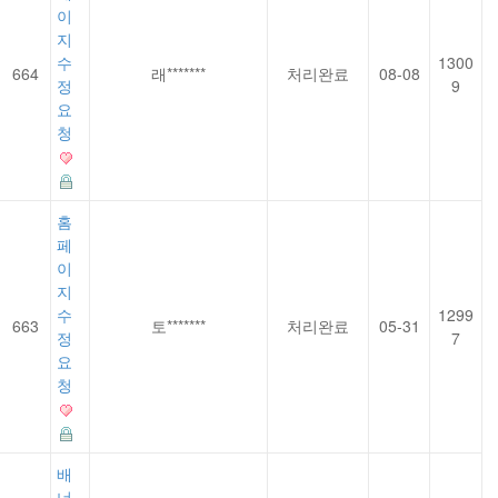
이
지
수
1300
664
래*******
처리완료
08-08
정
9
요
청
홈
페
이
지
수
1299
663
토*******
처리완료
05-31
정
7
요
청
배
너