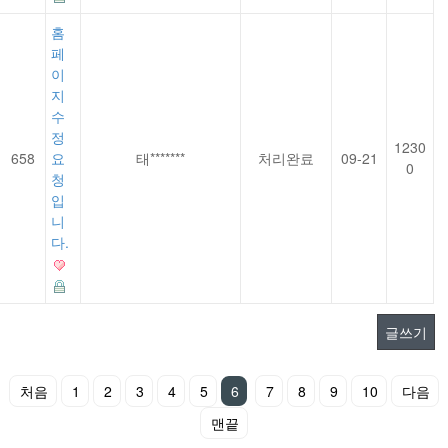
홈
페
이
지
수
정
1230
658
요
태*******
처리완료
09-21
0
청
입
니
다.
글쓰기
처음
1
2
3
4
5
6
7
8
9
10
다음
맨끝