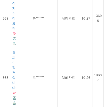
이
지
수
1369
669
정
충*******
처리완료
10-27
5
요
청
홈
피
수
정
건
1368
668
입
토*******
처리완료
10-26
7
니
다