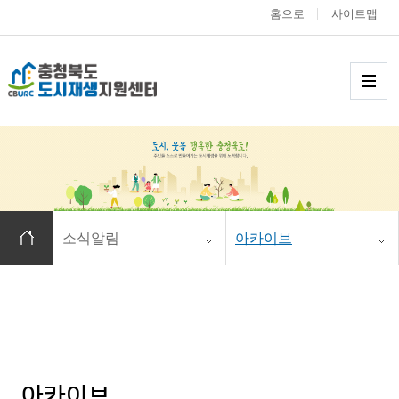
홈으로
사이트맵
충청북도 도시재생
메
홈으로 이동
소식알림
아카이브
아카이브