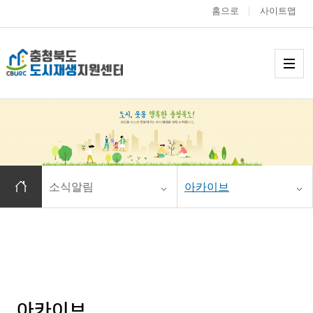
홈으로
사이트맵
충청북도 도시재생
메
홈으로 이동
소식알림
아카이브
아카이브