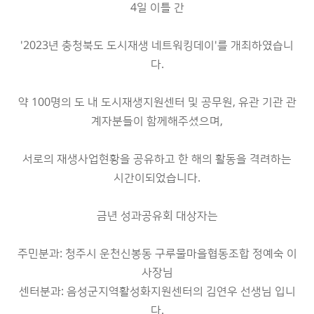
4일 이틀 간
'2023년 충청북도 도시재생 네트워킹데이'를 개최하였습니
다.
약 100명의 도 내 도시재생지원센터 및 공무원, 유관 기관 관
계자분들이 함께해주셨으며,
서로의 재생사업현황을 공유하고 한 해의 활동을 격려하는
시간이되었습니다.
금년 성과공유회 대상자는
주민분과: 청주시 운천신봉동 구루물마을협동조합 정예숙 이
사장님
센터분과: 음성군지역활성화지원센터의 김연우 선생님 입니
다.