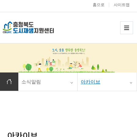
홈으로
사이트맵
충청북도 도시재생
메
홈으로 이동
소식알림
아카이브
아카이브