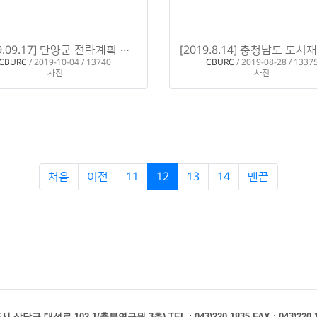
[2019.09.17] 단양군 전략계획 컨설팅
H
H
CBURC
/ 2019-10-04 / 13740
CBURC
/ 2019-08-28 / 1337
사진
사진
처음
이전
11
12
13
14
맨끝
터
청주시 상당구 대성로 102-1(충북연구원 3층)
TEL : 043)220-1835 FAX : 043)220-