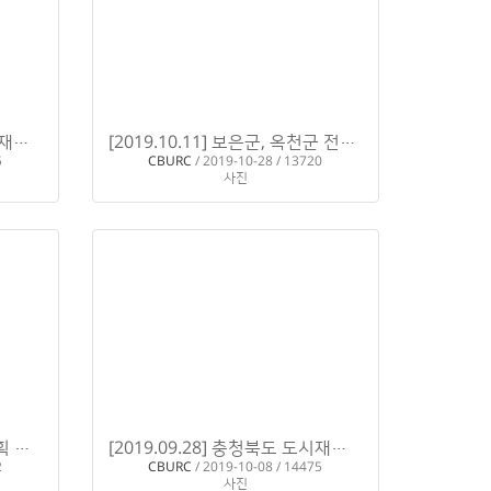
[2019.10.24~26] 2019 도시재생한마당 in 순천Ⅰ
[2019.10.11] 보은군, 옥천군 전략계획 컨설팅
H
H
5
CBURC
/ 2019-10-28 / 13720
사진
[2019.09.30] 진천군 전략계획 컨설팅
[2019.09.28] 충청북도 도시재생뉴딜 전문가 육성교육 - 퍼실리테이션 Ⅱ
H
2
CBURC
/ 2019-10-08 / 14475
사진