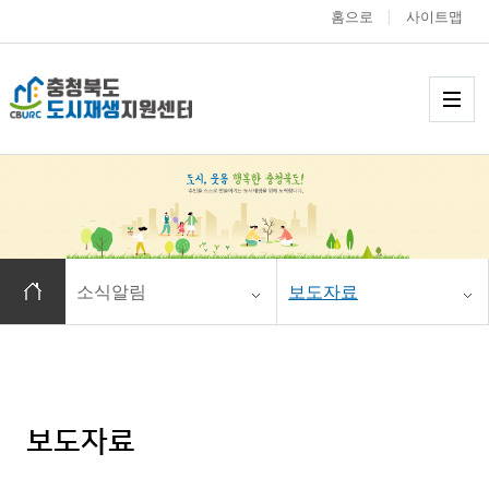
홈으로
사이트맵
충청북도 도시재생
메
홈으로 이동
소식알림
보도자료
보도자료