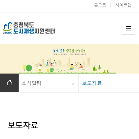
홈으로
사이트맵
충청북도 도시재생
메
홈으로 이동
소식알림
보도자료
보도자료