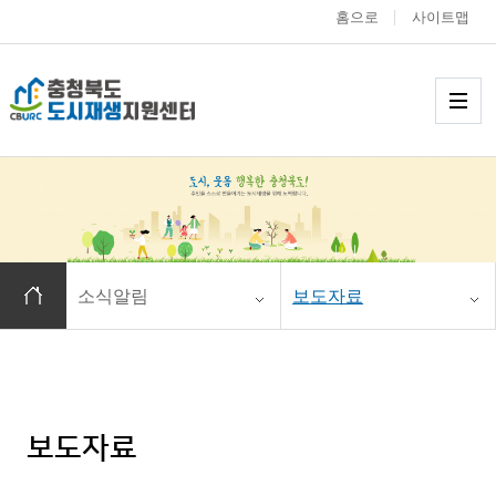
홈으로
사이트맵
충청북도 도시재생
메
홈으로 이동
소식알림
보도자료
보도자료