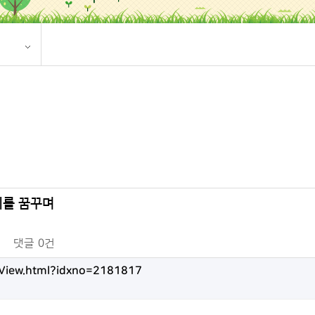
시를 꿈꾸며
댓글
0건
leView.html?idxno=2181817