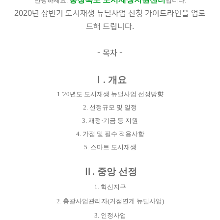
안녕하세요.
입니다.
2020년 상반기 도시재생 뉴딜사업 신청 가이드라인을 업로
드해 드립니다.
- 목차 -
Ⅰ. 개요
1.'20년도 도시재생
뉴딜사업 선정방향
2.
선정규모 및 일정
3.
재정
·
기금 등 지원
4.
가점 및 필수 적용사항
5.
스마트 도시재생
Ⅱ
.
중앙 선정
1.
혁신지구
2.
총괄사업관리자
(
거점연계 뉴딜사업
)
3.
인정사업