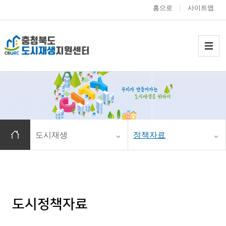
홈으로
사이트맵
충청북도 도시재생
메
홈으로 이동
도시재생
정책자료
도시정책자료