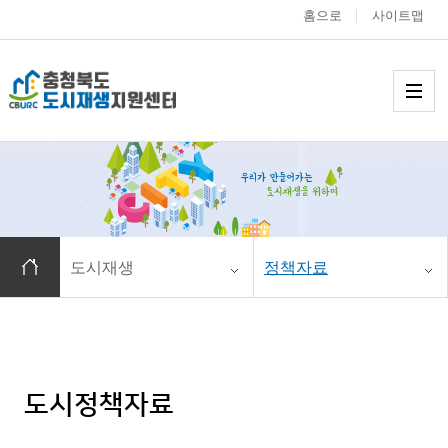
홈으로
사이트맵
충청북도 도시재생
메
홈으로 이동
도시재생
정책자료
도시정책자료