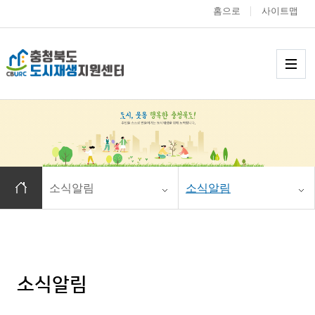
홈으로
사이트맵
충청북도 도시재생
메
홈으로 이동
소식알림
소식알림
소식알림