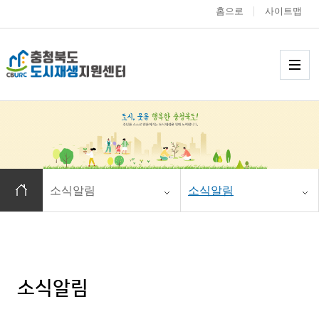
홈으로
사이트맵
충청북도 도시재생
메
홈으로 이동
소식알림
소식알림
소식알림